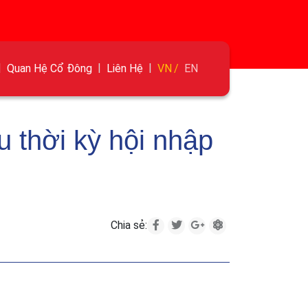
Quan Hệ Cổ Đông
Liên Hệ
VN
EN
u thời kỳ hội nhập
Chia sẻ: