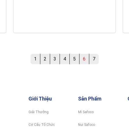
1
2
3
4
5
6
7
Giới Thiệu
Sản Phẩm
Giải Thưởng
Mì Safoco
Cơ Cấu Tổ Chức
Nui Safoco