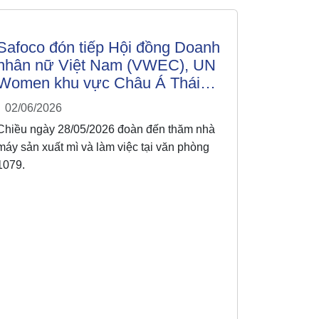
Safoco đón tiếp Hội đồng Doanh
nhân nữ Việt Nam (VWEC), UN
Women khu vực Châu Á Thái
Bình Dương, UN Women Việt
02/06/2026
Nam
Chiều ngày 28/05/2026 đoàn đến thăm nhà
máy sản xuất mì và làm việc tại văn phòng
1079.