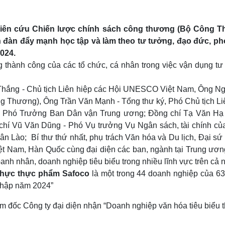
ghiên cứu Chiến lược chính sách công thương (Bộ Công 
 đàn đẩy mạnh học tập và làm theo tư tưởng, đạo đức, p
024.
 thành công của các tổ chức, cá nhân trong việc vận dụng tư
 Thắng - Chủ tịch Liên hiệp các Hội UNESCO Việt Nam, Ông Ng
ng Thương), Ông Trần Văn Mạnh - Tổng thư ký, Phó Chủ tịch 
- Phó Trưởng Ban Dân vận Trung ương; Đồng chí Tạ Văn Hạ
chí Vũ Văn Dũng - Phó Vụ trưởng Vụ Ngân sách, tài chính củ
n Lào; Bí thư thứ nhất, phụ trách Văn hóa và Du lịch, Đại s
 Nam, Hàn Quốc cùng đại diện các ban, ngành tại Trung ương
nh nhân, doanh nghiệp tiêu biểu trong nhiều lĩnh vực trên cả 
thực thực phẩm Safoco
là một trong 44 doanh nghiệp của 63
 nhập năm 2024”
đốc Công ty đại diện nhận “Doanh nghiệp văn hóa tiêu biểu t