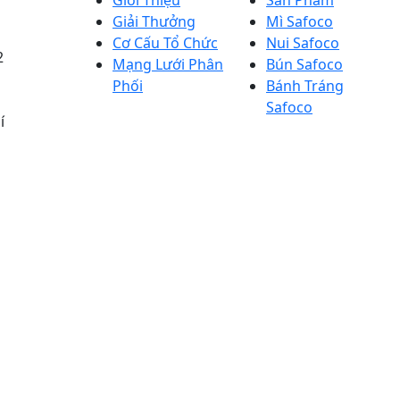
Giới Thiệu
Sản Phẩm
Giải Thưởng
Mì Safoco
Cơ Cấu Tổ Chức
Nui Safoco
2
Mạng Lưới Phân
Bún Safoco
Phối
Bánh Tráng
Safoco
í
Người đại diện theo pháp 
đốc)
Giấy chứng nhận đăng ký k
erved.
Sở KH&ĐT Tp. HCM cấp ngày 
ngày 27 tháng 03 năm 2023)
Bộ NN&PTNT cấp ngày 9/12