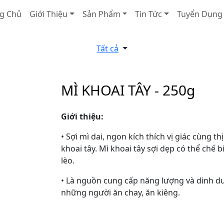
g Chủ
Giới Thiệu
Sản Phẩm
Tin Tức
Tuyển Dụng
Tất cả
MÌ KHOAI TÂY - 250g
Giới thiệu:
• Sợi mì dai, ngon kích thích vị giác cùng t
khoai tây. Mì khoai tây sợi dẹp có thể chế
lèo.
• Là nguồn cung cấp năng lượng và dinh dư
những người ăn chay, ăn kiêng.