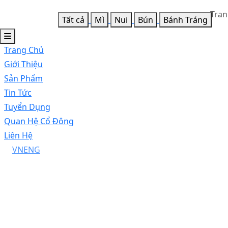
Tran
Tất cả
Mì
Nui
Bún
Bánh Tráng
Trang Chủ
Giới Thiệu
Sản Phẩm
Tin Tức
Tuyển Dụng
Quan Hệ Cổ Đông
Liên Hệ
VN
ENG