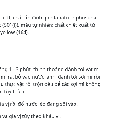
i i-ốt, chất ổn định: pentanatri triphosphat
at (501(i)), màu tự nhiên: chất chiết xuất từ
yellow (164).
ng 1 - 3 phút, thỉnh thoảng đánh tơi vắt mì
ì ra, bỏ vào nước lạnh, đánh tơi sợi mì rồi
 thực vật rồi trộn đều để các sợi mì không
 tùy thích:
ia vị rồi đổ nước lèo đang sôi vào.
 và gia vị tùy theo khẩu vị.