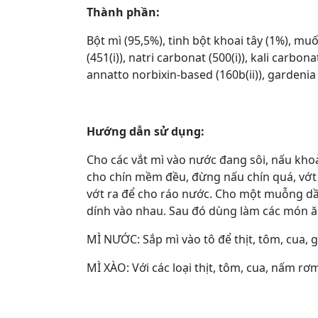
Thành phần:
Bột mì (95,5%), tinh bột khoai tây (1%), muố
(451(i)), natri carbonat (500(i)), kali carbon
annatto norbixin-based (160b(ii)), gardenia 
Hướng dẫn sử dụng:
Cho các vắt mì vào nước đang sôi, nấu khoả
cho chín mềm đều, đừng nấu chín quá, vớt m
vớt ra để cho ráo nước. Cho một muỗng dầu
dính vào nhau. Sau đó dùng làm các món ăn
MÌ NƯỚC: Sắp mì vào tô để thịt, tôm, cua, g
MÌ XÀO: Với các loại thịt, tôm, cua, nấm rơm