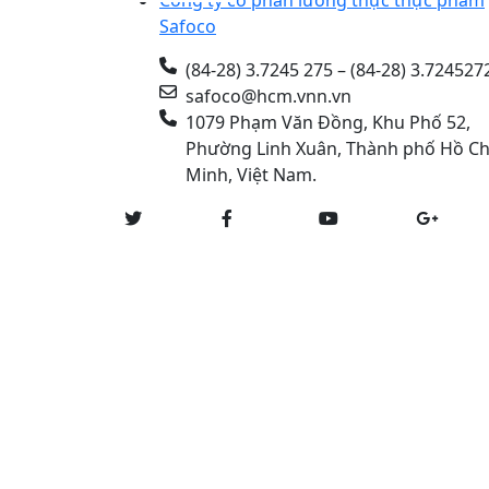
Công ty cổ phần lương thực thực phẩm
Safoco
(84-28) 3.7245 275 – (84-28) 3.724527
safoco@hcm.vnn.vn
1079 Phạm Văn Đồng, Khu Phố 52,
Phường Linh Xuân, Thành phố Hồ Ch
Minh, Việt Nam.
Copyright © 2022 SAFOCO Inc. All rights res