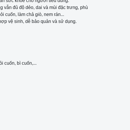
àn sức khoẻ cho người tiêu dùng.
vẫn đủ độ dẻo, dai và mùi đặc trưng, phù
i cuốn, làm chả giò, nem rán...
hợp vệ sinh, dễ bảo quản và sử dụng.
 cuốn, bì cuốn,...