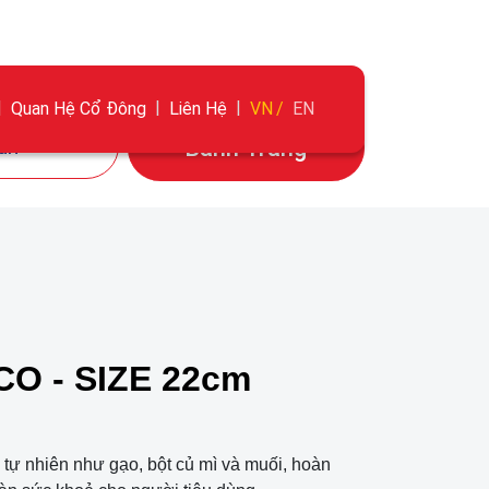
Quan Hệ Cổ Đông
Liên Hệ
VN
EN
ún
Bánh Tráng
O - SIZE 22cm
tự nhiên như gạo, bột củ mì và muối, hoàn