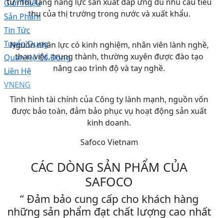
tư mới, tăng năng lực sản xuất đáp ứng đủ nhu cầu tiêu
Giới Thiệu
thụ của thị trường trong nước và xuất khẩu.
Sản Phẩm
Tin Tức
Tuyển Dụng
Nguồn nhân lực có kinh nghiệm, nhân viên lành nghề,
thạo việc, trung thành, thường xuyên được đào tạo
Quan Hệ Cổ Đông
nâng cao trình độ và tay nghề.
Liên Hệ
VN
ENG
Tình hình tài chính của Công ty lành mạnh, nguồn vốn
được bảo toàn, đảm bảo phục vụ hoạt động sản xuất
kinh doanh.
Safoco Vietnam
CÁC DÒNG SẢN PHẨM CỦA
SAFOCO
“ Đảm bảo cung cấp cho khách hàng
những sản phẩm đạt chất lượng cao nhất