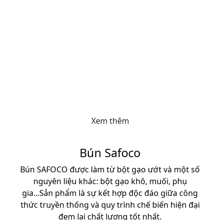
với màu sắc và mùi vị tự nhiên đặc trưng của
trứng, rau củ…. Đặc biệt, nhờ công đoạn ép đùn
(qua khuôn) tạo nên nhiều hình dạng phong phú
như: hình ống dài, tôm khô, hình xoắn, sò, sao…
Sản phẩm là nguồn cung cấp protein, canxi, sắt,
chất xơ và năng lượng cho cơ thể, có thể thay thế
tạm thời các bữa ăn chính, giúp các bà nội trợ có
thêm sự lựa chọn cho bữa ăn hàng ngày.
Xem thêm
Bún Safoco
Bún SAFOCO được làm từ bột gạo ướt và một số
nguyên liệu khác: bột gạo khô, muối, phụ
gia...Sản phẩm là sự kết hợp độc đáo giữa công
thức truyền thống và quy trình chế biến hiện đại
đem lại chất lượng tốt nhất.