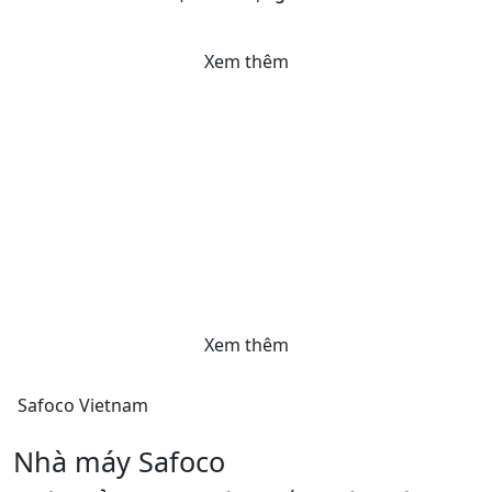
Xem thêm
Bánh Tráng Safoco
Bánh tráng cơ bản là sự kết hợp giữa bột gạo và
tinh bột khoai mì (tinh bột sắn), tạo nên một sản
phẩm có độ dẻo, dai và mùi thơm đặc trưng, phù
hợp cho từng mục đích sử dụng như: cuốn gỏi
cuốn, cuốn chả giò, nem rán...
Xem thêm
Safoco Vietnam
Nhà máy Safoco