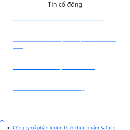
Tin cổ đông
BÁO CÁO TÀI CHÍNH BÁN NIÊN NĂM 2026
22-07-2026
BÁO CÁO TÌNH HÌNH QUẢN TRỊ BÁN NIÊN NĂM
2026
18-07-2026
BÁO CÁO TÀI CHÍNH QUÝ 2 NĂM 2026
16-07-2026
THÔNG BÁO THAY ĐỔI NHÂN SỰ
09-06-2026
Xem thêm
Công ty cổ phần lương thực thực phẩm Safoco