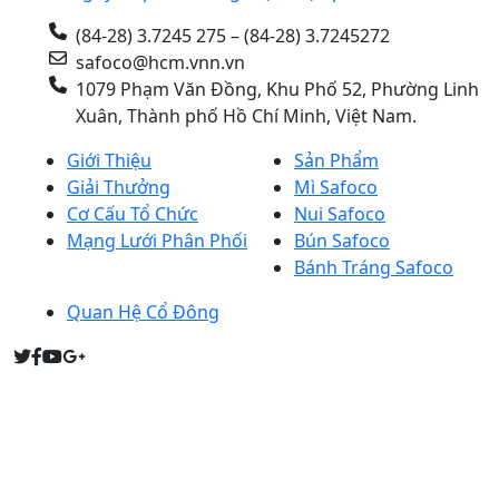
(84-28) 3.7245 275 – (84-28) 3.7245272
safoco@hcm.vnn.vn
1079 Phạm Văn Đồng, Khu Phố 52, Phường Linh
Xuân, Thành phố Hồ Chí Minh, Việt Nam.
Giới Thiệu
Sản Phẩm
Giải Thưởng
Mì Safoco
Cơ Cấu Tổ Chức
Nui Safoco
Mạng Lưới Phân Phối
Bún Safoco
Bánh Tráng Safoco
Quan Hệ Cổ Đông
Người đại diện theo pháp luật: Bà PHẠM THỊ THU HỒNG
(Tổng giám đốc)