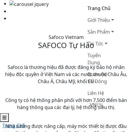
Trang Chủ
Giới Thiệu
Sản Phẩm
Safoco Vietnam
SAFOCO Tự Hào
Tin Tức
Tuyển
Dụng
Safoco là thương hiệu đã được đăng ký bảo hộ nhãn
hiệu độc quyền ở Việt Nam và các nước thuộc Châu Âu,
Quan Hệ
Châu Á, Châu Mỹ, khối EU
Cổ Đông
Liên Hệ
Công ty có hệ thống phân phối với hơn 7.500 điểm bán
VN
EN
hàng thông qua các đại lý, hệ thống siêu thị.
Trang Chủ
Nhà xưởng được nâng cấp, máy móc thiết bị được đầu