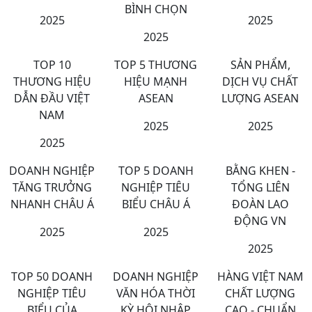
BÌNH CHỌN
2025
2025
2025
TOP 10
TOP 5 THƯƠNG
SẢN PHẨM,
THƯƠNG HIỆU
HIỆU MẠNH
DỊCH VỤ CHẤT
DẪN ĐẦU VIỆT
ASEAN
LƯỢNG ASEAN
NAM
2025
2025
2025
DOANH NGHIỆP
TOP 5 DOANH
BẰNG KHEN -
TĂNG TRƯỞNG
NGHIỆP TIÊU
TỔNG LIÊN
NHANH CHÂU Á
BIỂU CHÂU Á
ĐOÀN LAO
ĐỘNG VN
2025
2025
2025
TOP 50 DOANH
DOANH NGHIỆP
HÀNG VIỆT NAM
NGHIỆP TIÊU
VĂN HÓA THỜI
CHẤT LƯỢNG
BIỂU CỦA
KỲ HỘI NHẬP
CAO - CHUẨN