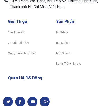
1079 Phạm Văn Đồng, Khu Phố 52, Phường Linh Xuân,
Thành phố Hồ Chí Minh, Việt Nam.
Giới Thiệu
Sản Phẩm
Giải Thưởng
Mì Safoco
Cơ Cấu Tổ Chức
Nui Safoco
Mạng Lưới Phân Phối
Bún Safoco
Bánh Tráng Safoco
Quan Hệ Cổ Đông