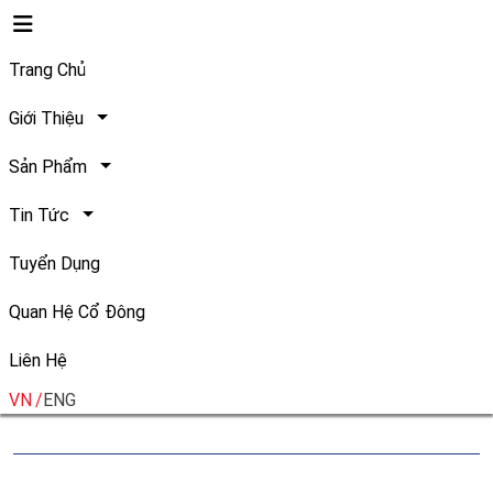
Trang Chủ
Giới Thiệu
Sản Phẩm
Gian hàng và các sản phẩm
Tin Tức
của Việt Nam được khách
Tuyển Dụng
hàng Philippines yêu thích
Quan Hệ Cổ Đông
Liên Hệ
Ngày đăng:
Chia sẻ:
14/07/2023
VN
ENG