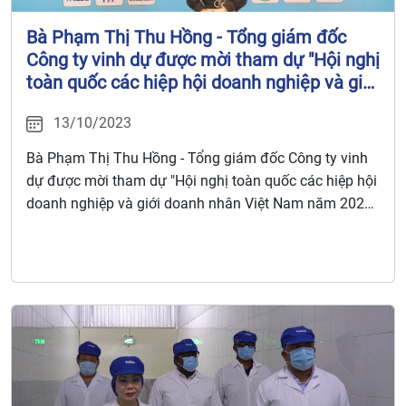
Bà Phạm Thị Thu Hồng - Tổng giám đốc
Công ty vinh dự được mời tham dự "Hội nghị
toàn quốc các hiệp hội doanh nghiệp và giới
doanh nhân Việt Nam năm 2023" do LIÊN
13/10/2023
ĐOÀN THƯƠNG MẠI VÀ CÔNG NGHIỆP
VIỆT NAM (VCCI) tổ chức nhân kỷ niệm
Bà Phạm Thị Thu Hồng - Tổng giám đốc Công ty vinh
ngày Doanh nhân Việt Nam
dự được mời tham dự "Hội nghị toàn quốc các hiệp hội
doanh nghiệp và giới doanh nhân Việt Nam năm 2023"
do LIÊN ĐOÀN THƯƠNG MẠI VÀ CÔNG NGHIỆP VIỆT
NAM (VCCI) tổ chức nhân kỷ niệm ngày Doanh nhân
Việt Nam 13/10.