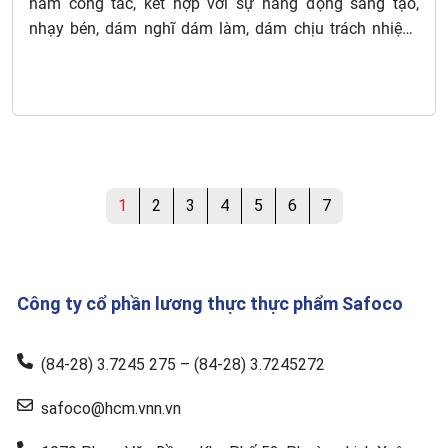
năm công tác, kết hợp với sự năng động sáng tạo,
nhạy bén, dám nghĩ dám làm, dám chịu trách nhiệm,
bà Phạm Thị Thu Hồng – Tổng giám đốc Công ty cổ
phần Lương thực Thực phẩm Safoco đã có những
quyết sách nhanh trong công tác điều hành sản xuất,
kinh doanh, chủ động đi tắt đón đầu xây dựng và đăng
ký độc quyền thương hiệu Safoco trong và ngoài nước.
Với những thành tích đáng tự hào, bà Phạm Thị Thu
Hồng – doanh nhân nữ duy nhất thuộc Ủy ban đã 2 lần
1
2
3
4
5
6
7
được Thủ tướng Chính phủ tặng danh hiệu cao quý
Chiến sĩ thi đua toàn quốc và được Chủ tịch nước tặng
thưởng Huân chương Lao động hạng Nhất.
Công ty cổ phần lương thực thực phẩm Safoco
(84-28) 3.7245 275 – (84-28) 3.7245272
safoco@hcm.vnn.vn