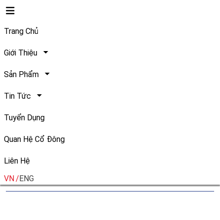
Trang Chủ
Giới Thiệu
Sản Phẩm
THÔNG BÁO SỬA ĐỔI, BỔ
Tin Tức
SUNG THÔNG TIN BẢN TỰ
Tuyển Dụng
CÔNG BỐ SAU CÔNG BỐ
Quan Hệ Cổ Đông
Liên Hệ
Ngày đăng: 08/08/2026
Chia sẻ:
VN
ENG