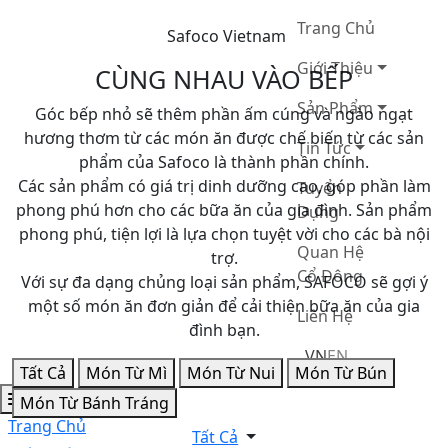
Trang Chủ
Safoco Vietnam
Giới Thiệu
CÙNG NHAU VÀO BẾP
Sản Phẩm
Góc bếp nhỏ sẽ thêm phần ấm cúng và ngào ngạt
hương thơm từ các món ăn được chế biến từ các sản
Tin Tức
phẩm của Safoco là thành phần chính.
Các sản phẩm có giá trị dinh dưỡng cao, góp phần làm
Tuyển
phong phú hơn cho các bữa ăn của gia đình. Sản phẩm
Dụng
phong phú, tiện lợi là lựa chọn tuyệt vời cho các bà nội
Quan Hệ
trợ.
Cổ Đông
Với sự đa dạng chủng loại sản phẩm, SAFOCO sẽ gợi ý
một số món ăn đơn giản để cải thiện bữa ăn của gia
Liên Hệ
đình bạn.
VN
EN
Tất Cả
Món Từ Mì
Món Từ Nui
Món Từ Bún
Món Từ Bánh Tráng
Trang Chủ
Tất Cả