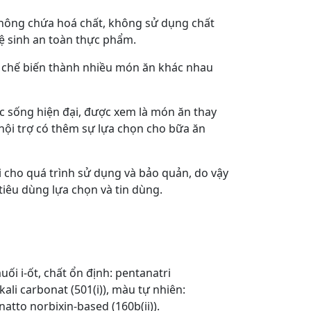
không chứa hoá chất, không sử dụng chất
ệ sinh an toàn thực phẩm.
hể chế biến thành nhiều món ăn khác nhau
c sống hiện đại, được xem là món ăn thay
 nội trợ có thêm sự lựa chọn cho bữa ăn
i cho quá trình sử dụng và bảo quản, do vậy
tiêu dùng lựa chọn và tin dùng.
uối i-ốt, chất ổn định: pentanatri
 kali carbonat (501(i)), màu tự nhiên:
natto norbixin-based (160b(ii)).