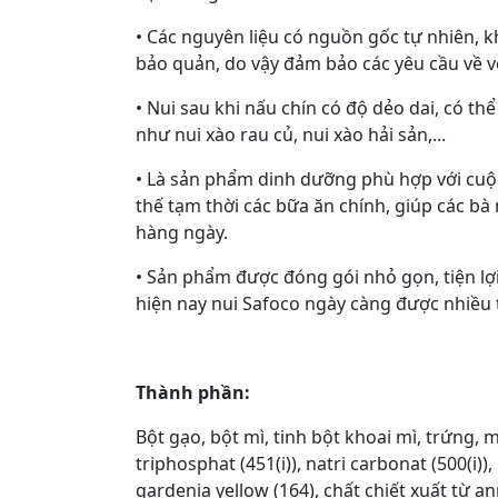
• Các nguyên liệu có nguồn gốc tự nhiên, 
bảo quản, do vậy đảm bảo các yêu cầu về v
• Nui sau khi nấu chín có độ dẻo dai, có t
như nui xào rau củ, nui xào hải sản,...
• Là sản phẩm dinh dưỡng phù hợp với cuộ
thế tạm thời các bữa ăn chính, giúp các bà
hàng ngày.
• Sản phẩm được đóng gói nhỏ gọn, tiện lợ
hiện nay nui Safoco ngày càng được nhiều 
Thành phần:
Bột gạo, bột mì, tinh bột khoai mì, trứng, m
triphosphat (451(i)), natri carbonat (500(i)),
gardenia yellow (164), chất chiết xuất từ an