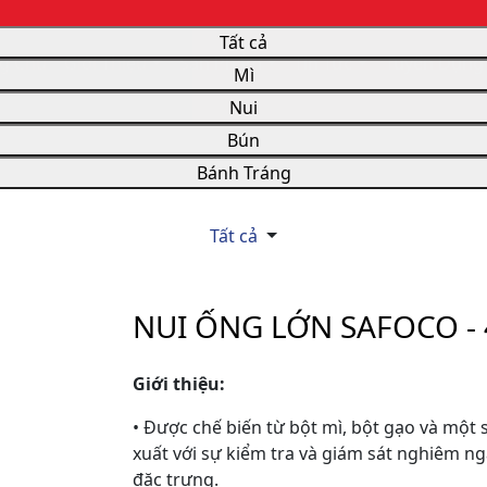
Tất cả
g Chủ
Giới Thiệu
Sản Phẩm
Tin Tức
Tuyển Dụng
Mì
Nui
Bún
Bánh Tráng
Tất cả
NUI ỐNG LỚN SAFOCO - 
Giới thiệu:
• Được chế biến từ bột mì, bột gạo và một s
xuất với sự kiểm tra và giám sát nghiêm ng
đặc trưng.