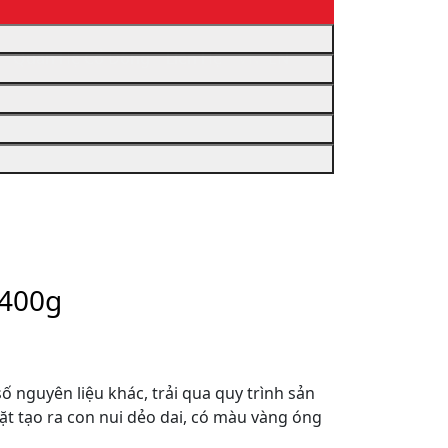
Quan Hệ Cổ Đông
Liên Hệ
VN
EN
400g
ố nguyên liệu khác, trải qua quy trình sản
ặt tạo ra con nui dẻo dai, có màu vàng óng