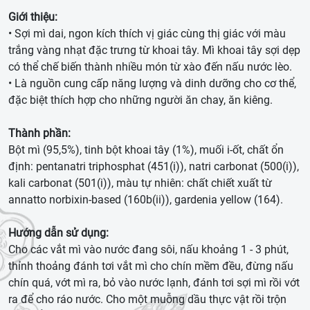
Giới thiệu:
• Sợi mì dai, ngon kích thích vị giác cùng thị giác với màu
trắng vàng nhạt đặc trưng từ khoai tây. Mì khoai tây sợi dẹp
có thể chế biến thành nhiều món từ xào đến nấu nước lèo.
• Là nguồn cung cấp năng lượng và dinh dưỡng cho cơ thể,
đặc biệt thích hợp cho những người ăn chay, ăn kiêng.
Thành phần:
Bột mì (95,5%), tinh bột khoai tây (1%), muối i-ốt, chất ổn
định: pentanatri triphosphat (451(i)), natri carbonat (500(i)),
kali carbonat (501(i)), màu tự nhiên: chất chiết xuất từ
annatto norbixin-based (160b(ii)), gardenia yellow (164).
Hướng dẫn sử dụng:
Cho các vắt mì vào nước đang sôi, nấu khoảng 1 - 3 phút,
thỉnh thoảng đánh tơi vắt mì cho chín mềm đều, đừng nấu
chín quá, vớt mì ra, bỏ vào nước lạnh, đánh tơi sợi mì rồi vớt
ra để cho ráo nước. Cho một muỗng dầu thực vật rồi trộn