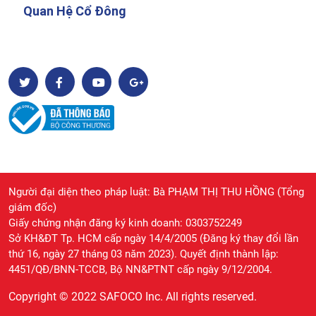
Quan Hệ Cổ Đông
Người đại diện theo pháp luật: Bà PHẠM THỊ THU HỒNG (Tổng
giám đốc)
Giấy chứng nhận đăng ký kinh doanh: 0303752249
Sở KH&ĐT Tp. HCM cấp ngày 14/4/2005 (Đăng ký thay đổi lần
thứ 16, ngày 27 tháng 03 năm 2023). Quyết định thành lập:
4451/QĐ/BNN-TCCB, Bộ NN&PTNT cấp ngày 9/12/2004.
Copyright © 2022 SAFOCO Inc. All rights reserved.