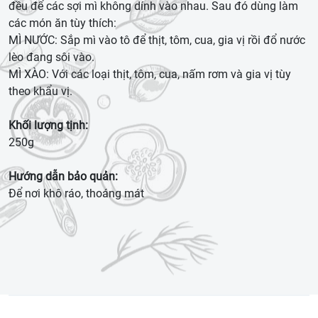
đều để các sợi mì không dính vào nhau. Sau đó dùng làm
các món ăn tùy thích:
MÌ NƯỚC: Sắp mì vào tô để thịt, tôm, cua, gia vị rồi đổ nước
lèo đang sôi vào.
MÌ XÀO: Với các loại thịt, tôm, cua, nấm rơm và gia vị tùy
theo khẩu vị.
Khối lượng tịnh:
250g
Hướng dẫn bảo quản:
Để nơi khô ráo, thoáng mát