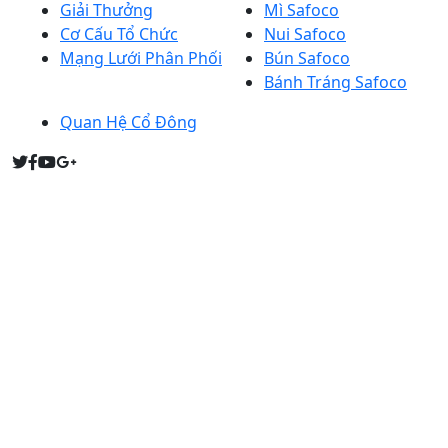
Giải Thưởng
Mì Safoco
Cơ Cấu Tổ Chức
Nui Safoco
Mạng Lưới Phân Phối
Bún Safoco
Bánh Tráng Safoco
Quan Hệ Cổ Đông
Người đại diện theo pháp luật: Bà PHẠM THỊ THU HỒNG
(Tổng giám đốc)
Giấy chứng nhận đăng ký kinh doanh: 0303752249
Sở KH&ĐT Tp. HCM cấp ngày 14/4/2005 (Đăng ký thay
đổi lần thứ 16, ngày 27 tháng 03 năm 2023). Quyết định
thành lập: 4451/QĐ/BNN-TCCB, Bộ NN&PTNT cấp ngày
9/12/2004.