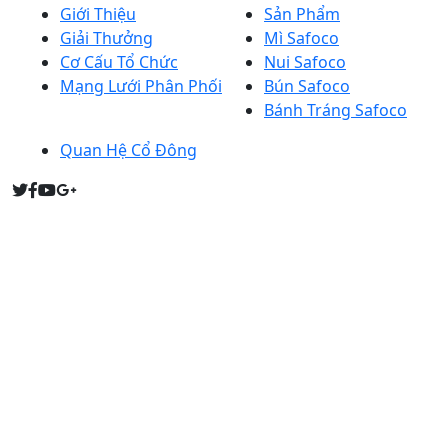
Giới Thiệu
Sản Phẩm
Giải Thưởng
Mì Safoco
Cơ Cấu Tổ Chức
Nui Safoco
Mạng Lưới Phân Phối
Bún Safoco
Bánh Tráng Safoco
Quan Hệ Cổ Đông
Người đại diện theo pháp luật: Bà PHẠM THỊ THU HỒNG
(Tổng giám đốc)
Giấy chứng nhận đăng ký kinh doanh: 0303752249
Sở KH&ĐT Tp. HCM cấp ngày 14/4/2005 (Đăng ký thay
đổi lần thứ 16, ngày 27 tháng 03 năm 2023). Quyết định
thành lập: 4451/QĐ/BNN-TCCB, Bộ NN&PTNT cấp ngày
9/12/2004.