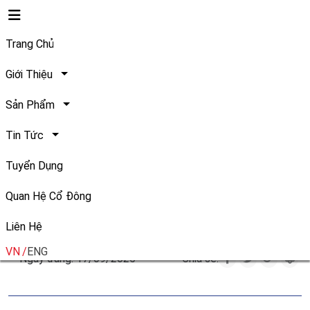
Trang Chủ
Giới Thiệu
Sản Phẩm
Safoco được gọi tên trong
Tin Tức
Phong trào thi đua 'Giỏi việc
Tuyển Dụng
nước - đảm việc nhà' giai
Quan Hệ Cổ Đông
đoạn 2020-2025
Liên Hệ
VN
ENG
Ngày đăng: 17/09/2025
Chia sẻ: