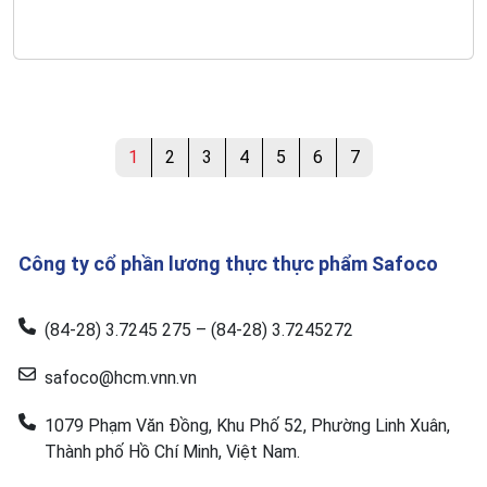
1
2
3
4
5
6
7
Công ty cổ phần lương thực thực phẩm Safoco
(84-28) 3.7245 275 – (84-28) 3.7245272
safoco@hcm.vnn.vn
1079 Phạm Văn Đồng, Khu Phố 52, Phường Linh Xuân,
Thành phố Hồ Chí Minh, Việt Nam.