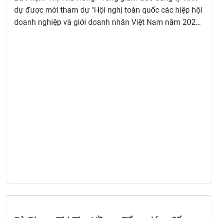
VIỆT NAM (VCCI) tổ chức nhân kỷ niệm
dự được mời tham dự "Hội nghị toàn quốc các hiệp hội
ngày Doanh nhân Việt Nam
doanh nghiệp và giới doanh nhân Việt Nam năm 2023"
do LIÊN ĐOÀN THƯƠNG MẠI VÀ CÔNG NGHIỆP VIỆT
NAM (VCCI) tổ chức nhân kỷ niệm ngày Doanh nhân
Việt Nam 13/10.