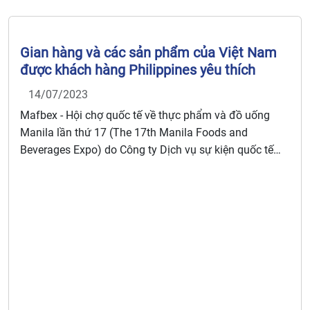
Gian hàng và các sản phẩm của Việt Nam
được khách hàng Philippines yêu thích
14/07/2023
Mafbex - Hội chợ quốc tế về thực phẩm và đồ uống
Manila lần thứ 17 (The 17th Manila Foods and
Beverages Expo) do Công ty Dịch vụ sự kiện quốc tế
(Worldbex Services International) tổ chức tại Trung tâm
Thương mại Quốc tế Manila (Manila World Trade
Center), Thủ đô Manila, Philippines.