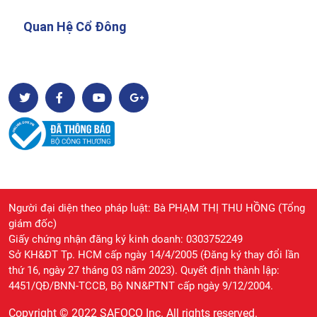
Quan Hệ Cổ Đông
Người đại diện theo pháp luật: Bà PHẠM THỊ THU HỒNG (Tổng
giám đốc)
Giấy chứng nhận đăng ký kinh doanh: 0303752249
Sở KH&ĐT Tp. HCM cấp ngày 14/4/2005 (Đăng ký thay đổi lần
thứ 16, ngày 27 tháng 03 năm 2023). Quyết định thành lập:
4451/QĐ/BNN-TCCB, Bộ NN&PTNT cấp ngày 9/12/2004.
Copyright © 2022 SAFOCO Inc. All rights reserved.