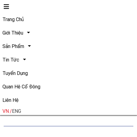
Trang Chủ
Giới Thiệu
Sản Phẩm
Safoco tham dự sự kiện
Tin Tức
"Ngày hội Văn hóa SHB & T&T
Tuyển Dụng
Group"
Quan Hệ Cổ Đông
Liên Hệ
Ngày đăng:
Chia sẻ:
17/03/2025
VN
ENG