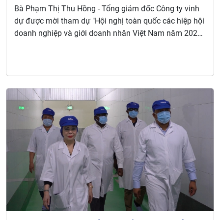
VIỆT NAM (VCCI) tổ chức nhân kỷ niệm
Bà Phạm Thị Thu Hồng - Tổng giám đốc Công ty vinh
ngày Doanh nhân Việt Nam
dự được mời tham dự "Hội nghị toàn quốc các hiệp hội
doanh nghiệp và giới doanh nhân Việt Nam năm 2023"
do LIÊN ĐOÀN THƯƠNG MẠI VÀ CÔNG NGHIỆP VIỆT
NAM (VCCI) tổ chức nhân kỷ niệm ngày Doanh nhân
Việt Nam 13/10.