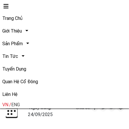
Trang Chủ
Giới Thiệu
Sản Phẩm
Safoco - “Top 5 Công ty Thực
Tin Tức
phẩm uy tín năm 2025 -
Tuyển Dụng
Ngành: Thực phẩm khô, đồ
Quan Hệ Cổ Đông
ăn liền”
Liên Hệ
VN
ENG
Ngày đăng:
Chia sẻ:
24/09/2025