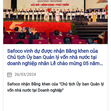
Safoco vinh dự được nhận Bằng khen của
Chủ tịch Ủy ban Quản lý vốn nhà nước tại
doanh nghiệp nhân Lễ chào mừng 05 năm
thành lập Ủy ban Quản lý vốn nhà nước tại
26/03/2024
doanh nghiệp (29/9/2018 – 29/9/2023)
Safoco nhận Bằng khen của "Chủ tịch Ủy ban Quản lý
vốn nhà nước tại Doanh nghiệp"