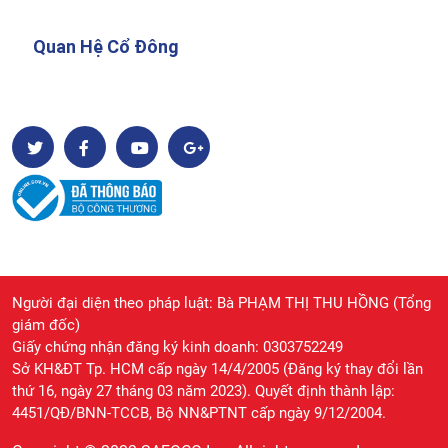
Quan Hệ Cổ Đông
Người đại diện theo pháp luật: Bà PHẠM THỊ THU HỒNG (Tổng
giám đốc)
Giấy chứng nhận đăng ký kinh doanh: 0303752249
Sở KH&ĐT Tp. HCM cấp ngày 14/4/2005 (Đăng ký thay đổi lần
thứ 16, ngày 27 tháng 03 năm 2023). Quyết định thành lập:
4451/QĐ/BNN-TCCB, Bộ NN&PTNT cấp ngày 9/12/2004.