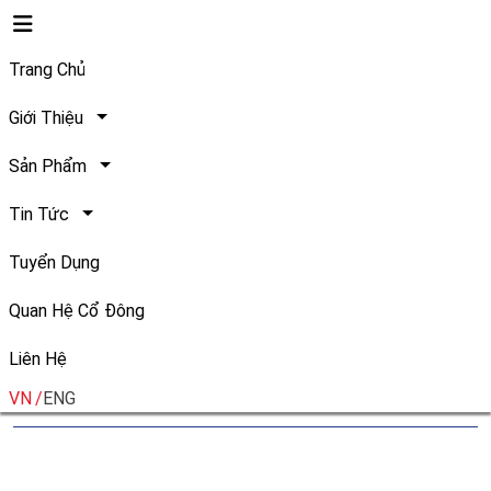
Trang Chủ
Giới Thiệu
Sản Phẩm
Sáng ngày 09/4/2025, Safoco
Tin Tức
tổ chức "Đại hội đồng cổ
Tuyển Dụng
đông thường niên" năm 2025
Quan Hệ Cổ Đông
Liên Hệ
Ngày đăng: 22/04/2025
Chia sẻ:
VN
ENG