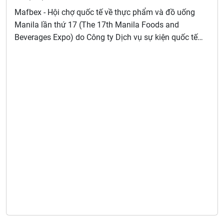
Mafbex - Hội chợ quốc tế về thực phẩm và đồ uống
Manila lần thứ 17 (The 17th Manila Foods and
Beverages Expo) do Công ty Dịch vụ sự kiện quốc tế
(Worldbex Services International) tổ chức tại Trung tâm
Thương mại Quốc tế Manila (Manila World Trade
Center), Thủ đô Manila, Philippines.