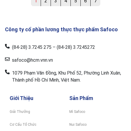
1
2
3
4
5
6
7
Công ty cổ phần lương thực thực phẩm Safoco
(84-28) 3.7245 275 – (84-28) 3.7245272
safoco@hcm.vnn.vn
1079 Phạm Văn Đồng, Khu Phố 52, Phường Linh Xuân,
Thành phố Hồ Chí Minh, Việt Nam.
Giới Thiệu
Sản Phẩm
Giải Thưởng
Mì Safoco
Cơ Cấu Tổ Chức
Nui Safoco