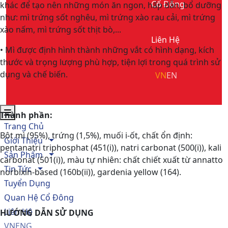
Cổ Đông
khác để tạo nên những món ăn ngon, hấp dẫn, bổ dưỡng
như: mì trứng sốt nghêu, mì trứng xào rau cải, mì trứng
xào nấm, mì trứng sốt thịt bò,...
Liên Hệ
• Mì được định hình thành những vắt có hình dạng, kích
thước và trọng lượng phù hợp, tiện lợi trong quá trình sử
dụng và chế biến.
VN
EN
Thành phần:
Trang Chủ
Bột mì (95%), trứng (1,5%), muối i-ốt, chất ổn định:
Giới Thiệu
pentanatri triphosphat (451(i)), natri carbonat (500(i)), kali
Sản Phẩm
carbonat (501(i)), màu tự nhiên: chất chiết xuất từ annatto
Tin Tức
norbixin-based (160b(ii)), gardenia yellow (164).
Tuyển Dụng
Quan Hệ Cổ Đông
Liên Hệ
HƯỚNG DẪN SỬ DỤNG
VN
ENG