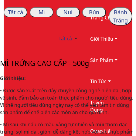
Tất cả
Mì
Nui
Bún
Bánh
Trang Chủ
Tráng
Tất cả
Giới Thiệu
Sản Phẩm
MÌ TRỨNG CAO CẤP - 500g
Giới thiệu:
Tin Tức
• Được sản xuất trên dây chuyền công nghệ hiện đại, hợp
vệ sinh, đảm bảo an toàn thực phẩm cho người tiêu dùng.
Tuyển
Vì thế người tiêu dùng ngày nay có thể yên tâm tin dùng
Dụng
sản phẩm để chế biến các món ăn cho gia đình.
• Mì sau khi nấu có màu vàng tự nhiên và mùi thơm đặc
Quan Hệ
trưng, sợi mì dai, giòn, dễ dàng kết hợp với các thực phẩm