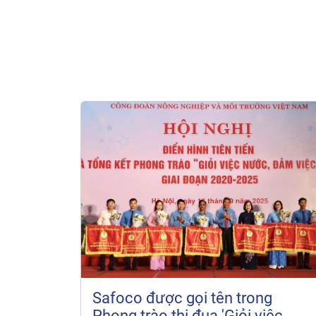
Safoco được gọi tên trong
Phong trào thi đua 'Giỏi việc