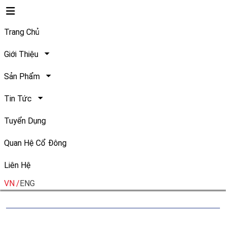
Trang Chủ
Giới Thiệu
Sản Phẩm
Safoco tổ chức Đại hội đồng
Tin Tức
cổ đông thường niên năm
Tuyển Dụng
2026
Quan Hệ Cổ Đông
Liên Hệ
Ngày đăng:
Chia sẻ:
11/04/2026
VN
ENG