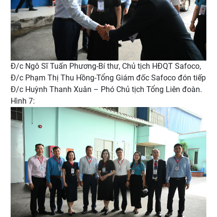
Đ/c Ngô Sĩ Tuấn Phương-Bí thư, Chủ tịch HĐQT Safoco,
Đ/c Phạm Thị Thu Hồng-Tổng Giám đốc Safoco đón tiếp
Đ/c Huỳnh Thanh Xuân – Phó Chủ tịch Tổng Liên đoàn.
Hình 7: