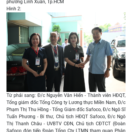
phường Linh Xuân, Tp.HCM
Hình 2:
Từ phải sang: Đ/c Nguyễn Văn Hiển - Thành viên HĐQT,
Tổng giám đốc Tổng Công ty Lương thực Miền Nam, Đ/c
Phạm Thị Thu Hồng - Tổng Giám đốc Safoco, Đ/c Ngô Sĩ
Tuấn Phương - Bí thư, Chủ tịch HĐQT Safoco, Đ/c Ngô
Thị Thanh Châu - UVBTV CĐN, Chủ tịch CĐTCT (Đoàn
Safoco đón tiếp Đoàn Tổng Cty LTMN tham quan Phân