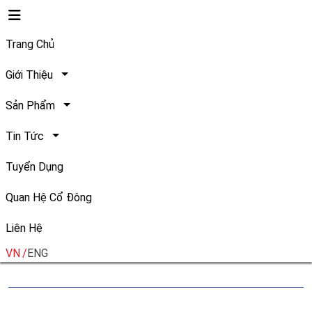
Trang Chủ
Giới Thiệu
Sản Phẩm
Safoco đón tiếp Tổng liên
Tin Tức
đoàn lao động Việt Nam,
Tuyển Dụng
Công đoàn NN&MT Việt Nam
Quan Hệ Cổ Đông
Liên Hệ
Ngày đăng:
Chia sẻ:
02/06/2026
VN
ENG