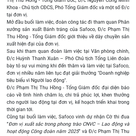
Thị Thu Hồng - Tổng Giám đốc, Đ/c Nguyễn Công Minh
Khoa - Chủ tịch CĐCS, Phó Tổng Giám đốc và một số Đ/c
tại đơn vị.
Mở đầu buổi làm việc, đoàn công tác đi tham quan Phân
xưởng sản xuất Bánh tráng của Safoco, Đ/c Phạm Thị
Thu Hồng - Tổng Giám đốc giới thiệu về dây chuyền sản
xuất hiện đại của đơn vị.
Sau khi tham quan đoàn làm việc tại Văn phòng chính,
Đ/c Huỳnh Thanh Xuân – Phó Chủ tịch Tổng Liên đoàn
bày tỏ sự vui mừng khi đến thăm và làm việc tại Safoco,
đơn vị nhiều năm liên tục đạt giải thưởng "Doanh nghiệp
tiêu biểu vì Người lao động".
Đ/c Phạm Thị Thu Hồng - Tổng Giám đốc đại diện báo
cáo về tình hình chăm lo, chi trả phúc lợi, khen thưởng
cho người lao động tại đơn vị, kế hoạch triển khai trong
thời gian tới.
Cũng tại buổi làm việc, Safoco vinh dự nhận Cờ thi đua
“
Đơn vị xuất sắc trong phong trào CNVC – Lao động và
hoạt động Công đoàn năm 2025
” và Đ/c Phạm Thị Thu