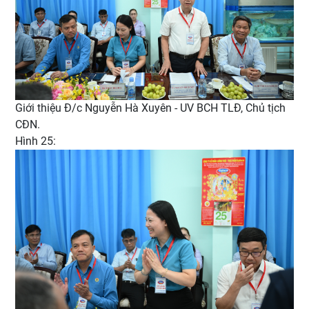
Giới thiệu Đ/c Nguyễn Hà Xuyên - UV BCH TLĐ, Chủ tịch
CĐN.
Hình 25: