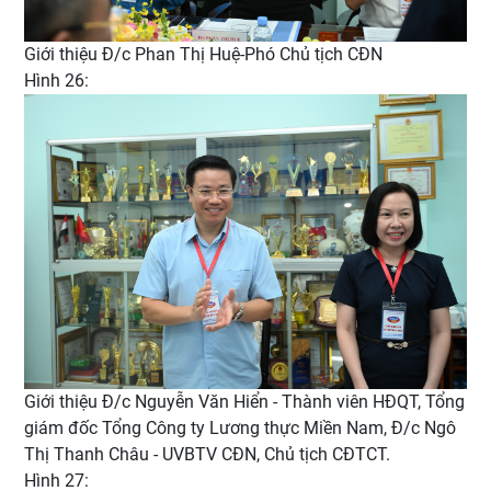
Giới thiệu Đ/c Phan Thị Huệ-Phó Chủ tịch CĐN
Hình 26:
Giới thiệu Đ/c Nguyễn Văn Hiển - Thành viên HĐQT, Tổng
giám đốc Tổng Công ty Lương thực Miền Nam, Đ/c Ngô
Thị Thanh Châu - UVBTV CĐN, Chủ tịch CĐTCT.
Hình 27: