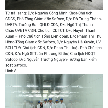
Từ trái sang: Đ/c Nguyễn Công Minh Khoa-Chủ tịch
CĐCS, Phó Tổng Giám đốc Safoco, Đ/c Đỗ Trung Thành-
UVBTV, Trưởng Ban QHLĐ CĐN, Đ/c Ngô Thị Thanh
Châu-UVBTV CĐN, Chủ tịch CĐTCT, Đ/c Huỳnh Thanh
Xuân – Phó Chủ tịch Tổng Liên đoàn, Đ/c Phạm Thị Thu
Hồng-Tổng Giám đốc Safoco, Đ/c Nguyễn Hà Xuyên, UV
BCH TLĐ, Chủ tịch CĐN, Đ/c Phan Thị Huệ - Phó Chủ tịch
CĐN, Đ/c Ngô Sĩ Tuấn Phương-Bí thư, Chủ tịch HĐQT
Safoco, Đ/c Nguyễn Trương Nguyện-Trưởng ban kiểm
soát Safoco.
Hình 8: